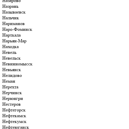
Назарово
Назрань
Называевск
Нальчик
Нариманов
Наро-Фоминск
Нарткала
Нарьян-Мар
Находка
Невель
Невельск
Невинномысск
Невьянск
Нелидово
Неман
Нерехта
Нерчинск
Нерюнгри
Нестеров
Нефтегорск
Нефтекамск
Нефтекумск
Нефтеюганск