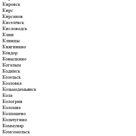
Кировск
Кирс
Кирсанов
Киселёвск
Кисловодск
Клин
Клинцы
Княгинино
Ковдор
Ковылкино
Когалым
Кодинск
Козельск
Козловка
Козьмодемьянск
Кола
Кологрив
Коломна
Колпашево
Кольчугино
Коммунар
Комсомольск