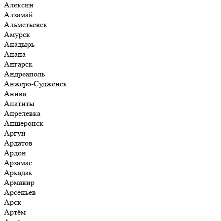
Алексин
Алзамай
Альметьевск
Амурск
Анадырь
Анапа
Ангарск
Андреаполь
Анжеро-Судженск
Анива
Апатиты
Апрелевка
Апшеронск
Аргун
Ардатов
Ардон
Арзамас
Аркадак
Армавир
Арсеньев
Арск
Артём