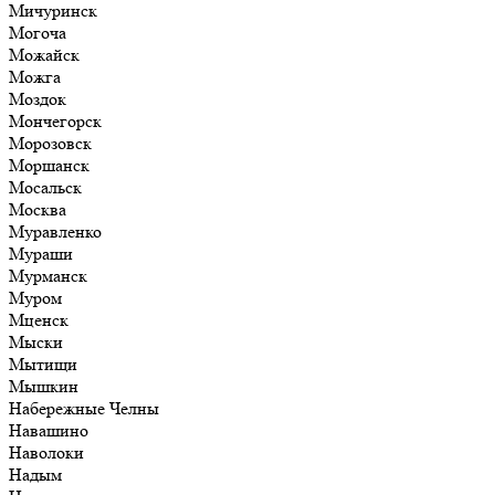
Мичуринск
Могоча
Можайск
Можга
Моздок
Мончегорск
Морозовск
Моршанск
Мосальск
Москва
Муравленко
Мураши
Мурманск
Муром
Мценск
Мыски
Мытищи
Мышкин
Набережные Челны
Навашино
Наволоки
Надым