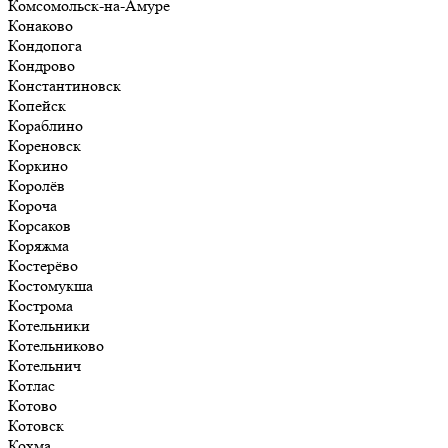
Комсомольск-на-Амуре
Конаково
Кондопога
Кондрово
Константиновск
Копейск
Кораблино
Кореновск
Коркино
Королёв
Короча
Корсаков
Коряжма
Костерёво
Костомукша
Кострома
Котельники
Котельниково
Котельнич
Котлас
Котово
Котовск
Кохма