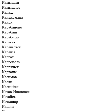
Камышин
Камышлов
Канаш
Кандалакша
Канск
Карабаново
Карабаш
Карабулак
Карасук
Карачаевск
Карачев
Каргат
Каргополь
Карпинск
Карталы
Касимов
Касли
Каспийск
Катав-Ивановск
Катайск
Качканар
Кашин