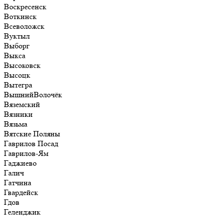
Воскресенск
Воткинск
Всеволожск
Вуктыл
Выборг
Выкса
Высоковск
Высоцк
Вытегра
ВышнийВолочёк
Вяземский
Вязники
Вязьма
Вятские Поляны
Гаврилов Посад
Гаврилов-Ям
Гаджиево
Галич
Гатчина
Гвардейск
Гдов
Геленджик