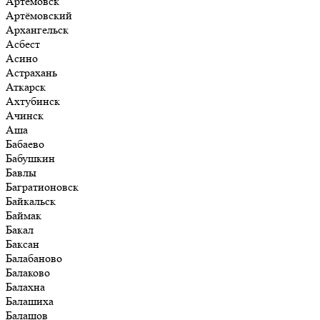
Артёмовск
Артёмовский
Архангельск
Асбест
Асино
Астрахань
Аткарск
Ахтубинск
Ачинск
Аша
Бабаево
Бабушкин
Бавлы
Багратионовск
Байкальск
Баймак
Бакал
Баксан
Балабаново
Балаково
Балахна
Балашиха
Балашов