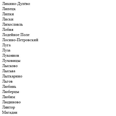
Ликино-Дулёво
Липецк
Липки
Лиски
Лихославль
Лобня
Лодейное Поле
Лосино-Петровский
Луга
Луза
Лукоянов
Луховицы
Лысково
Лысьва
Лыткарино
Льгов
Любань
Люберцы
Любим
Людиново
Лянтор
Магадан