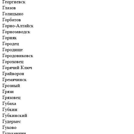
Георгиевск
Глазов
Голицыно
Горбатов
Горно-Алтайск
Горнозаводск
Горняк
Городец
Городище
Городовиковск
Гороховец
Горячий Ключ
Грайворон
Гремячинск
Грозный
Грязи
Грязовец
Губаха
Губкин
Губкинский
Гудермес
Гуково
Гулькевичи