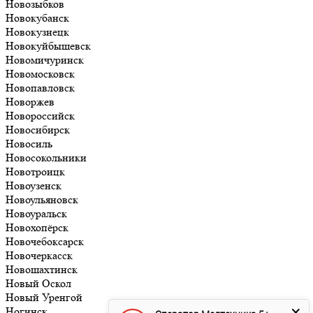
Новозыбков
Новокубанск
Новокузнецк
Новокуйбышевск
Новомичуринск
Новомосковск
Новопавловск
Новоржев
Новороссийск
Новосибирск
Новосиль
Новосокольники
Новотроицк
Новоузенск
Новоульяновск
Новоуральск
Новохопёрск
Новочебоксарск
Новочеркасск
Новошахтинск
Новый Оскол
Новый Уренгой
Ногинск