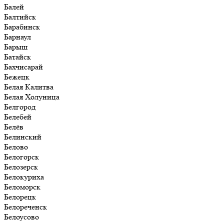
Балей
Балтийск
Барабинск
Барнаул
Барыш
Батайск
Бахчисарай
Бежецк
Белая Калитва
Белая Холуница
Белгород
Белебей
Белёв
Белинский
Белово
Белогорск
Белозерск
Белокуриха
Беломорск
Белорецк
Белореченск
Белоусово