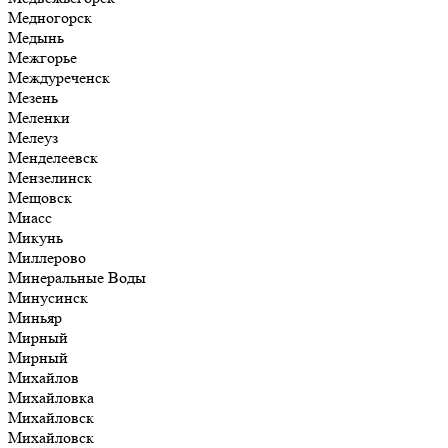
Медногорск
Медынь
Межгорье
Междуреченск
Мезень
Меленки
Мелеуз
Менделеевск
Мензелинск
Мещовск
Миасс
Микунь
Миллерово
Минеральные Воды
Минусинск
Миньяр
Мирный
Мирный
Михайлов
Михайловка
Михайловск
Михайловск