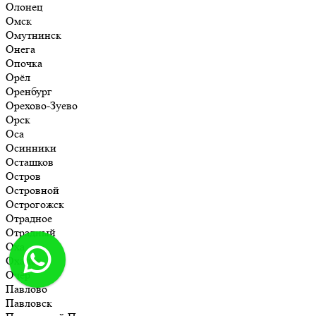
Олонец
Омск
Омутнинск
Онега
Опочка
Орёл
Оренбург
Орехово-Зуево
Орск
Оса
Осинники
Осташков
Остров
Островной
Острогожск
Отрадное
Отрадный
Оха
Оханск
Очёр
Павлово
Павловск