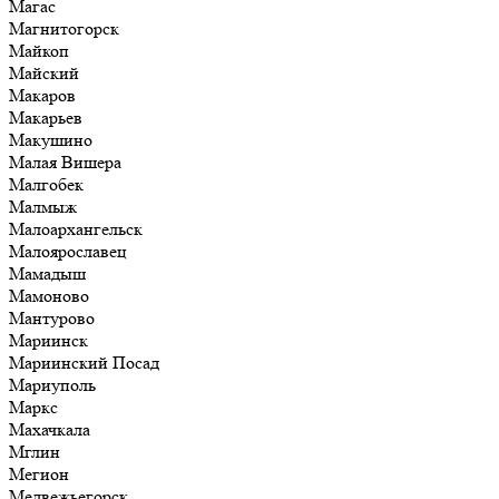
Магас
Магнитогорск
Майкоп
Майский
Макаров
Макарьев
Макушино
Малая Вишера
Малгобек
Малмыж
Малоархангельск
Малоярославец
Мамадыш
Мамоново
Мантурово
Мариинск
Мариинский Посад
Мариуполь
Маркс
Махачкала
Мглин
Мегион
Медвежьегорск