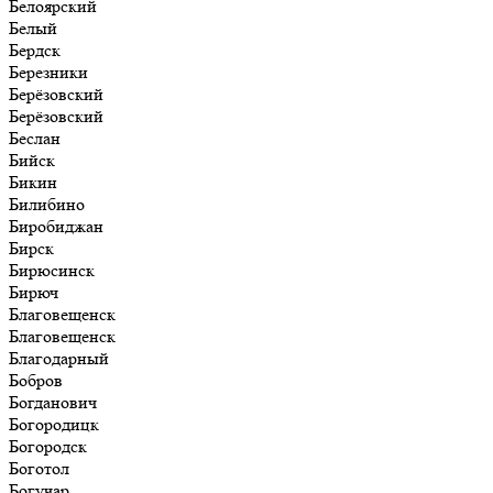
Белоярский
Белый
Бердск
Березники
Берёзовский
Берёзовский
Беслан
Бийск
Бикин
Билибино
Биробиджан
Бирск
Бирюсинск
Бирюч
Благовещенск
Благовещенск
Благодарный
Бобров
Богданович
Богородицк
Богородск
Боготол
Богучар