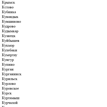
Крымск
Кстово
Кубинка
Кувандык
Кувшиново
Кудрово
Кудымкар
Кузнецк
Куйбышев
Кукмор
Кулебаки
Кумертау
Кунгур
Купино
Курган
Курганинск
Курильск
Курлово
Куровское
Курск
Куртамыш
Курчалой