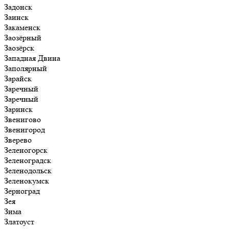
Задонск
Заинск
Закаменск
Заозёрный
Заозёрск
Западная Двина
Заполярный
Зарайск
Заречный
Заречный
Заринск
Звенигово
Звенигород
Зверево
Зеленогорск
Зеленоградск
Зеленодольск
Зеленокумск
Зерноград
Зея
Зима
Златоуст