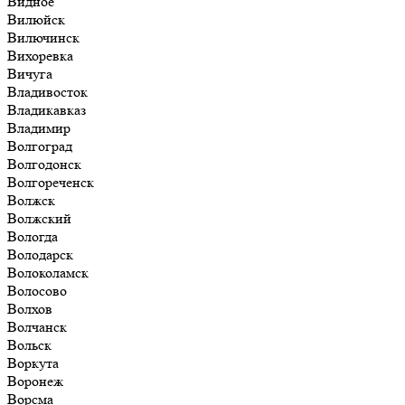
Видное
Вилюйск
Вилючинск
Вихоревка
Вичуга
Владивосток
Владикавказ
Владимир
Волгоград
Волгодонск
Волгореченск
Волжск
Волжский
Вологда
Володарск
Волоколамск
Волосово
Волхов
Волчанск
Вольск
Воркута
Воронеж
Ворсма