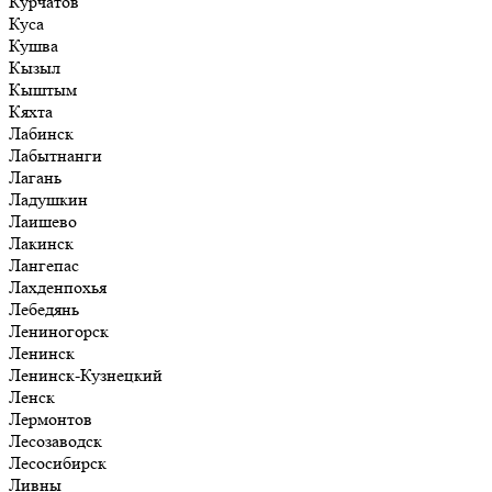
Курчатов
Куса
Кушва
Кызыл
Кыштым
Кяхта
Лабинск
Лабытнанги
Лагань
Ладушкин
Лаишево
Лакинск
Лангепас
Лахденпохья
Лебедянь
Лениногорск
Ленинск
Ленинск-Кузнецкий
Ленск
Лермонтов
Лесозаводск
Лесосибирск
Ливны