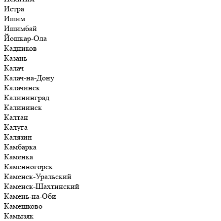
Истра
Ишим
Ишимбай
Йошкар-Ола
Кадников
Казань
Калач
Калач-на-Дону
Калачинск
Калининград
Калининск
Калтан
Калуга
Калязин
Камбарка
Каменка
Каменногорск
Каменск-Уральский
Каменск-Шахтинский
Камень-на-Оби
Камешково
Камызяк