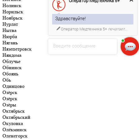
Оператор Медтехника 5+
Нолинск
Норильск
Ноябрьск
Здравствуйте!
Нурлат
Оператор Медтехника 5+
печатает...
Нытва
Нюрба
Нягань
Введите сообщение
Нязепетровск
Няндома
Облучье
Обнинск
Обоянь
Обь
Одинцово
Озёрск
Озёрск
Озёры
Октябрьск
Октябрьский
Окуловка
Олёкминск
Оленегорск