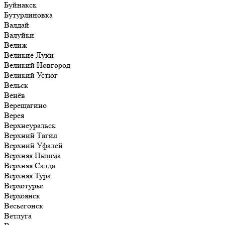
Буйнакск
Бутурлиновка
Валдай
Валуйки
Велиж
Великие Луки
Великий Новгород
Великий Устюг
Вельск
Венёв
Верещагино
Верея
Верхнеуральск
Верхний Тагил
Верхний Уфалей
Верхняя Пышма
Верхняя Салда
Верхняя Тура
Верхотурье
Верхоянск
Весьегонск
Ветлуга