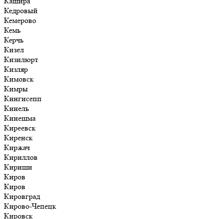
Кашира
Кедровый
Кемерово
Кемь
Керчь
Кизел
Кизилюрт
Кизляр
Кимовск
Кимры
Кингисепп
Кинель
Кинешма
Киреевск
Киренск
Киржач
Кириллов
Кириши
Киров
Киров
Кировград
Кирово-Чепецк
Кировск