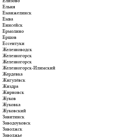
Елизово
Ельня
Еманжелинск
Емва
Енисейск
Ермолино
Ершов
Ессентуки
Железноводск
Железногорск
Железногорск
Железногорск-Илимский
Жердевка
Жигулёвск
Жиздра
Жирновск
Жуков
Жуковка
Жуковский
Завитинск
Заводоуковск
Заволжск
Заволжье