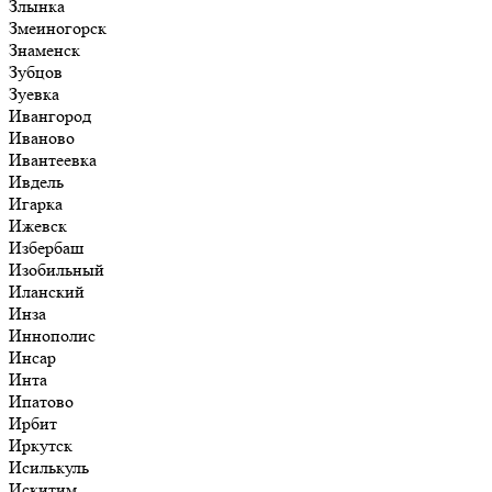
Злынка
Змеиногорск
Знаменск
Зубцов
Зуевка
Ивангород
Иваново
Ивантеевка
Ивдель
Игарка
Ижевск
Избербаш
Изобильный
Иланский
Инза
Иннополис
Инсар
Инта
Ипатово
Ирбит
Иркутск
Исилькуль
Искитим