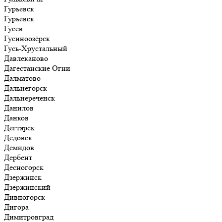
Гурьевск
Гурьевск
Гусев
Гусиноозёрск
Гусь-Хрустальный
Давлеканово
Дагестанские Огни
Далматово
Дальнегорск
Дальнереченск
Данилов
Данков
Дегтярск
Дедовск
Демидов
Дербент
Десногорск
Дзержинск
Дзержинский
Дивногорск
Дигора
Димитровград