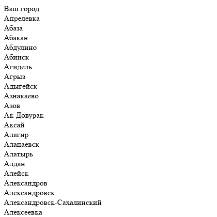
Ваш город
Апрелевка
Абаза
Абакан
Абдулино
Абинск
Агидель
Агрыз
Адыгейск
Азнакаево
Азов
Ак-Довурак
Аксай
Алагир
Алапаевск
Алатырь
Алдан
Алейск
Александров
Александровск
Александровск-Сахалинский
Алексеевка