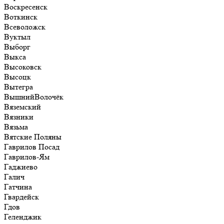
Воскресенск
Воткинск
Всеволожск
Вуктыл
Выборг
Выкса
Высоковск
Высоцк
Вытегра
ВышнийВолочёк
Вяземский
Вязники
Вязьма
Вятские Поляны
Гаврилов Посад
Гаврилов-Ям
Гаджиево
Галич
Гатчина
Гвардейск
Гдов
Геленджик