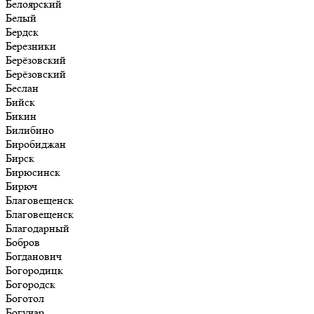
Белоярский
Белый
Бердск
Березники
Берёзовский
Берёзовский
Беслан
Бийск
Бикин
Билибино
Биробиджан
Бирск
Бирюсинск
Бирюч
Благовещенск
Благовещенск
Благодарный
Бобров
Богданович
Богородицк
Богородск
Боготол
Богучар