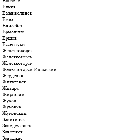
Елизово
Ельня
Еманжелинск
Емва
Енисейск
Ермолино
Ершов
Ессентуки
Железноводск
Железногорск
Железногорск
Железногорск-Илимский
Жердевка
Жигулёвск
Жиздра
Жирновск
Жуков
Жуковка
Жуковский
Завитинск
Заводоуковск
Заволжск
Заволжье