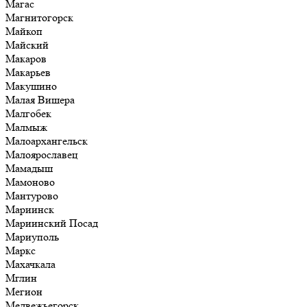
Магас
Магнитогорск
Майкоп
Майский
Макаров
Макарьев
Макушино
Малая Вишера
Малгобек
Малмыж
Малоархангельск
Малоярославец
Мамадыш
Мамоново
Мантурово
Мариинск
Мариинский Посад
Мариуполь
Маркс
Махачкала
Мглин
Мегион
Медвежьегорск