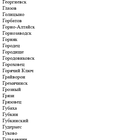
Георгиевск
Глазов
Голицыно
Горбатов
Горно-Алтайск
Горнозаводск
Горняк
Городец
Городище
Городовиковск
Гороховец
Горячий Ключ
Грайворон
Гремячинск
Грозный
Грязи
Грязовец
Губаха
Губкин
Губкинский
Гудермес
Гуково
Гулькевичи