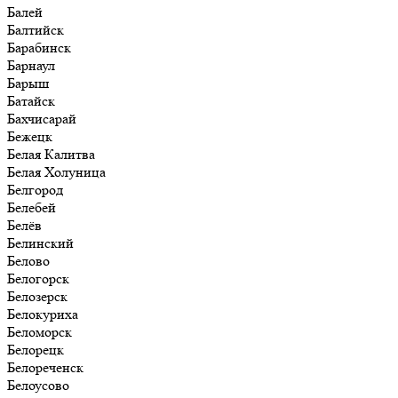
Балей
Балтийск
Барабинск
Барнаул
Барыш
Батайск
Бахчисарай
Бежецк
Белая Калитва
Белая Холуница
Белгород
Белебей
Белёв
Белинский
Белово
Белогорск
Белозерск
Белокуриха
Беломорск
Белорецк
Белореченск
Белоусово