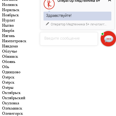
Оператор Медтехника 5+
Нолинск
Норильск
Ноябрьск
Здравствуйте!
Нурлат
Оператор Медтехника 5+
печатает...
Нытва
Нюрба
Нягань
Введите сообщение
Нязепетровск
Няндома
Облучье
Обнинск
Обоянь
Обь
Одинцово
Озёрск
Озёрск
Озёры
Октябрьск
Октябрьский
Окуловка
Олёкминск
Оленегорск