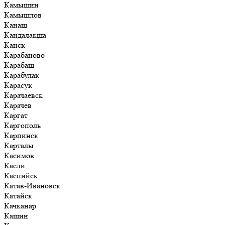
Камышин
Камышлов
Канаш
Кандалакша
Канск
Карабаново
Карабаш
Карабулак
Карасук
Карачаевск
Карачев
Каргат
Каргополь
Карпинск
Карталы
Касимов
Касли
Каспийск
Катав-Ивановск
Катайск
Качканар
Кашин