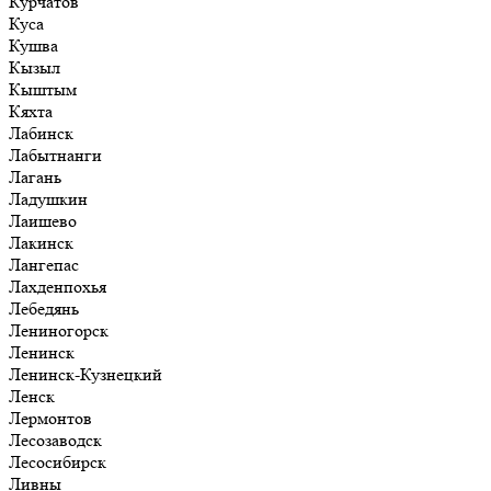
Курчатов
Куса
Кушва
Кызыл
Кыштым
Кяхта
Лабинск
Лабытнанги
Лагань
Ладушкин
Лаишево
Лакинск
Лангепас
Лахденпохья
Лебедянь
Лениногорск
Ленинск
Ленинск-Кузнецкий
Ленск
Лермонтов
Лесозаводск
Лесосибирск
Ливны