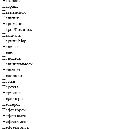
Назарово
Назрань
Называевск
Нальчик
Нариманов
Наро-Фоминск
Нарткала
Нарьян-Мар
Находка
Невель
Невельск
Невинномысск
Невьянск
Нелидово
Неман
Нерехта
Нерчинск
Нерюнгри
Нестеров
Нефтегорск
Нефтекамск
Нефтекумск
Нефтеюганск