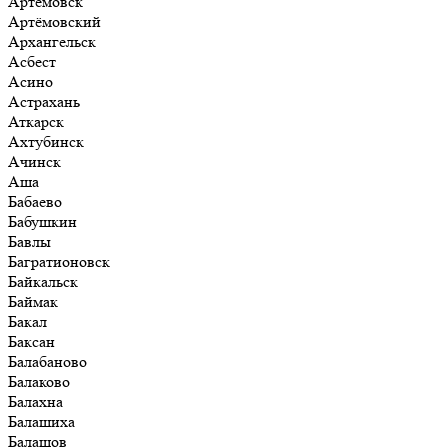
Артёмовск
Артёмовский
Архангельск
Асбест
Асино
Астрахань
Аткарск
Ахтубинск
Ачинск
Аша
Бабаево
Бабушкин
Бавлы
Багратионовск
Байкальск
Баймак
Бакал
Баксан
Балабаново
Балаково
Балахна
Балашиха
Балашов