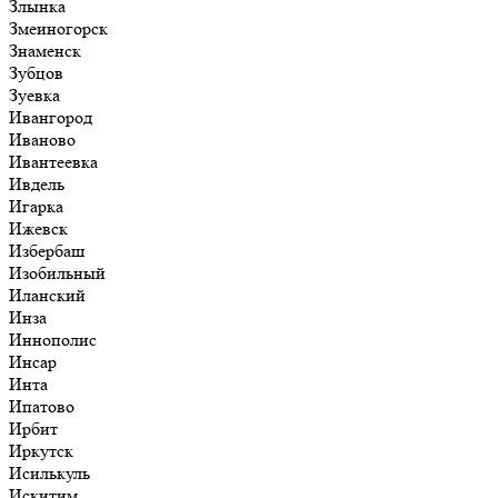
Злынка
Змеиногорск
Знаменск
Зубцов
Зуевка
Ивангород
Иваново
Ивантеевка
Ивдель
Игарка
Ижевск
Избербаш
Изобильный
Иланский
Инза
Иннополис
Инсар
Инта
Ипатово
Ирбит
Иркутск
Исилькуль
Искитим