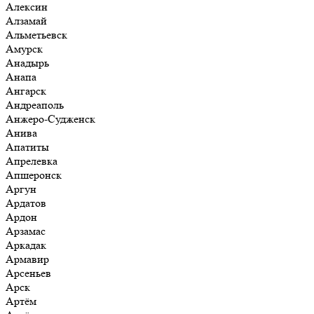
Алексин
Алзамай
Альметьевск
Амурск
Анадырь
Анапа
Ангарск
Андреаполь
Анжеро-Судженск
Анива
Апатиты
Апрелевка
Апшеронск
Аргун
Ардатов
Ардон
Арзамас
Аркадак
Армавир
Арсеньев
Арск
Артём