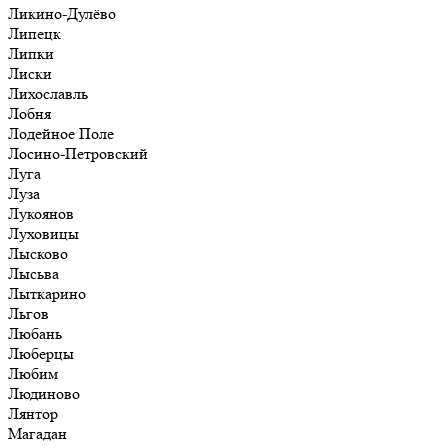
Ликино-Дулёво
Липецк
Липки
Лиски
Лихославль
Лобня
Лодейное Поле
Лосино-Петровский
Луга
Луза
Лукоянов
Луховицы
Лысково
Лысьва
Лыткарино
Льгов
Любань
Люберцы
Любим
Людиново
Лянтор
Магадан