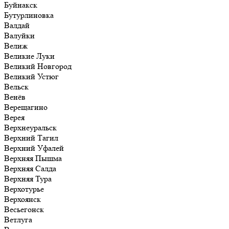
Буйнакск
Бутурлиновка
Валдай
Валуйки
Велиж
Великие Луки
Великий Новгород
Великий Устюг
Вельск
Венёв
Верещагино
Верея
Верхнеуральск
Верхний Тагил
Верхний Уфалей
Верхняя Пышма
Верхняя Салда
Верхняя Тура
Верхотурье
Верхоянск
Весьегонск
Ветлуга