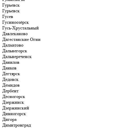
Гурьевск
Гурьевск
Гусев
Гусиноозёрск
Гусь-Хрустальный
Давлеканово
Дагестанские Огни
Далматово
Дальнегорск
Дальнереченск
Данилов
Данков
Дегтярск
Дедовск
Демидов
Дербент
Десногорск
Дзержинск
Дзержинский
Дивногорск
Дигора
Димитровград