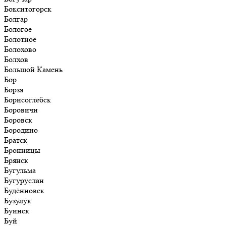
Бокситогорск
Болгар
Бологое
Болотное
Болохово
Болхов
Большой Камень
Бор
Борзя
Борисоглебск
Боровичи
Боровск
Бородино
Братск
Бронницы
Брянск
Бугульма
Бугуруслан
Будённовск
Бузулук
Буинск
Буй