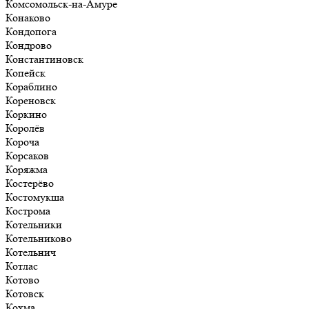
Комсомольск-на-Амуре
Конаково
Кондопога
Кондрово
Константиновск
Копейск
Кораблино
Кореновск
Коркино
Королёв
Короча
Корсаков
Коряжма
Костерёво
Костомукша
Кострома
Котельники
Котельниково
Котельнич
Котлас
Котово
Котовск
Кохма