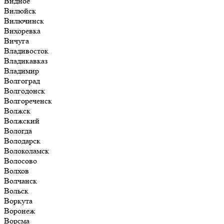
Видное
Вилюйск
Вилючинск
Вихоревка
Вичуга
Владивосток
Владикавказ
Владимир
Волгоград
Волгодонск
Волгореченск
Волжск
Волжский
Вологда
Володарск
Волоколамск
Волосово
Волхов
Волчанск
Вольск
Воркута
Воронеж
Ворсма