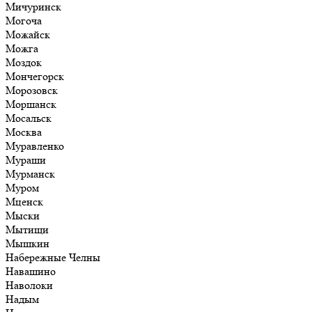
Мичуринск
Могоча
Можайск
Можга
Моздок
Мончегорск
Морозовск
Моршанск
Мосальск
Москва
Муравленко
Мураши
Мурманск
Муром
Мценск
Мыски
Мытищи
Мышкин
Набережные Челны
Навашино
Наволоки
Надым