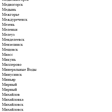
Медногорск
Медынь
Межгорье
Междуреченск
Мезень
Меленки
Мелеуз
Менделеевск
Мензелинск
Мещовск
Миасс
Микунь
Миллерово
Минеральные Воды
Минусинск
Миньяр
Мирный
Мирный
Михайлов
Михайловка
Михайловск
Михайловск