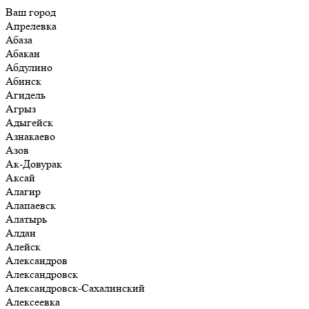
Ваш город
Апрелевка
Абаза
Абакан
Абдулино
Абинск
Агидель
Агрыз
Адыгейск
Азнакаево
Азов
Ак-Довурак
Аксай
Алагир
Алапаевск
Алатырь
Алдан
Алейск
Александров
Александровск
Александровск-Сахалинский
Алексеевка