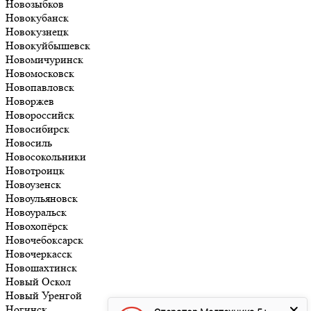
Новозыбков
Новокубанск
Новокузнецк
Новокуйбышевск
Новомичуринск
Новомосковск
Новопавловск
Новоржев
Новороссийск
Новосибирск
Новосиль
Новосокольники
Новотроицк
Новоузенск
Новоульяновск
Новоуральск
Новохопёрск
Новочебоксарск
Новочеркасск
Новошахтинск
Новый Оскол
Новый Уренгой
Ногинск