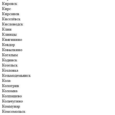
Кировск
Кирс
Кирсанов
Киселёвск
Кисловодск
Клин
Клинцы
Княгинино
Ковдор
Ковылкино
Когалым
Кодинск
Козельск
Козловка
Козьмодемьянск
Кола
Кологрив
Коломна
Колпашево
Кольчугино
Коммунар
Комсомольск