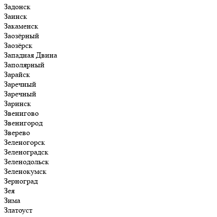
Задонск
Заинск
Закаменск
Заозёрный
Заозёрск
Западная Двина
Заполярный
Зарайск
Заречный
Заречный
Заринск
Звенигово
Звенигород
Зверево
Зеленогорск
Зеленоградск
Зеленодольск
Зеленокумск
Зерноград
Зея
Зима
Златоуст