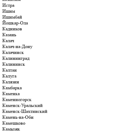
Истра
Ишим
Ишимбай
Йошкар-Ола
Кадников
Казань
Калач
Калач-на-Дону
Калачинск
Калининград
Калининск
Калтан
Калуга
Калязин
Камбарка
Каменка
Каменногорск
Каменск-Уральский
Каменск-Шахтинский
Камень-на-Оби
Камешково
Камызяк