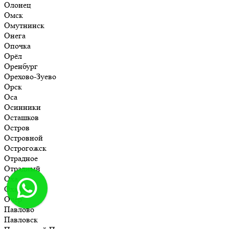
Олонец
Омск
Омутнинск
Онега
Опочка
Орёл
Оренбург
Орехово-Зуево
Орск
Оса
Осинники
Осташков
Остров
Островной
Острогожск
Отрадное
Отрадный
Оха
Оханск
Очёр
Павлово
Павловск