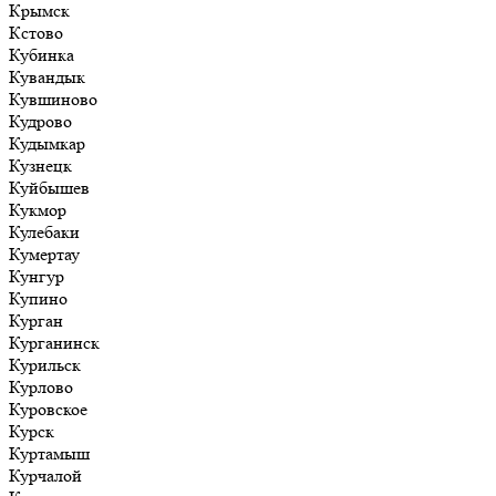
Крымск
Кстово
Кубинка
Кувандык
Кувшиново
Кудрово
Кудымкар
Кузнецк
Куйбышев
Кукмор
Кулебаки
Кумертау
Кунгур
Купино
Курган
Курганинск
Курильск
Курлово
Куровское
Курск
Куртамыш
Курчалой