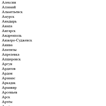
Алексин
Алзамай
Альметьевск
Амурск
Анадырь
Анапа
Ангарск
Андреаполь
Анжеро-Судженск
Анива
Апатиты
Апрелевка
Апшеронск
Аргун
Ардатов
Ардон
Арзамас
Аркадак
Армавир
Арсеньев
Арск
Артём