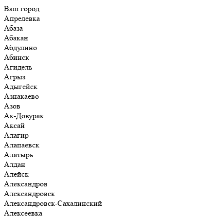
Ваш город
Апрелевка
Абаза
Абакан
Абдулино
Абинск
Агидель
Агрыз
Адыгейск
Азнакаево
Азов
Ак-Довурак
Аксай
Алагир
Алапаевск
Алатырь
Алдан
Алейск
Александров
Александровск
Александровск-Сахалинский
Алексеевка