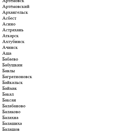
Артёмовск
Артёмовский
Архангельск
Асбест
Асино
Астрахань
Аткарск
Ахтубинск
Ачинск
Аша
Бабаево
Бабушкин
Бавлы
Багратионовск
Байкальск
Баймак
Бакал
Баксан
Балабаново
Балаково
Балахна
Балашиха
Балашов