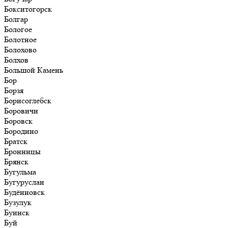
Бокситогорск
Болгар
Бологое
Болотное
Болохово
Болхов
Большой Камень
Бор
Борзя
Борисоглебск
Боровичи
Боровск
Бородино
Братск
Бронницы
Брянск
Бугульма
Бугуруслан
Будённовск
Бузулук
Буинск
Буй