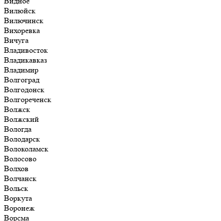
Видное
Вилюйск
Вилючинск
Вихоревка
Вичуга
Владивосток
Владикавказ
Владимир
Волгоград
Волгодонск
Волгореченск
Волжск
Волжский
Вологда
Володарск
Волоколамск
Волосово
Волхов
Волчанск
Вольск
Воркута
Воронеж
Ворсма