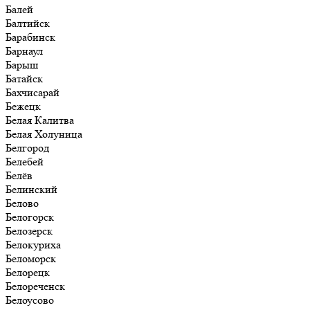
Балей
Балтийск
Барабинск
Барнаул
Барыш
Батайск
Бахчисарай
Бежецк
Белая Калитва
Белая Холуница
Белгород
Белебей
Белёв
Белинский
Белово
Белогорск
Белозерск
Белокуриха
Беломорск
Белорецк
Белореченск
Белоусово