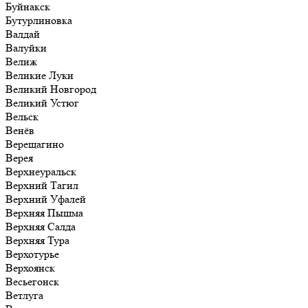
Буйнакск
Бутурлиновка
Валдай
Валуйки
Велиж
Великие Луки
Великий Новгород
Великий Устюг
Вельск
Венёв
Верещагино
Верея
Верхнеуральск
Верхний Тагил
Верхний Уфалей
Верхняя Пышма
Верхняя Салда
Верхняя Тура
Верхотурье
Верхоянск
Весьегонск
Ветлуга