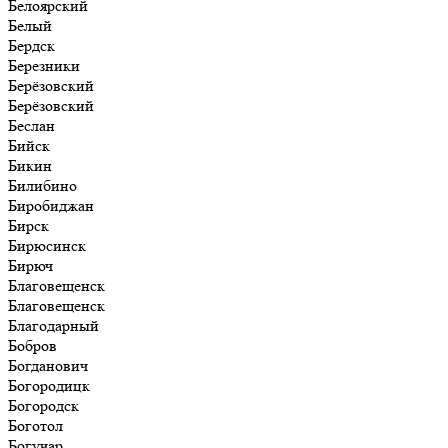
Белоярский
Белый
Бердск
Березники
Берёзовский
Берёзовский
Беслан
Бийск
Бикин
Билибино
Биробиджан
Бирск
Бирюсинск
Бирюч
Благовещенск
Благовещенск
Благодарный
Бобров
Богданович
Богородицк
Богородск
Боготол
Богучар